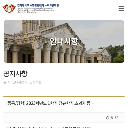
LOGIN
JOIN
ENGLISH
CHINESE
대학원
안내사항
교수 및 학생 소개
입학안내
공지사항
과정소개
홈
안내사항
공지사항
안내사항
[등록/장학] 2023학년도 1학기 정규학기 초과자 등…
BK21
01-17