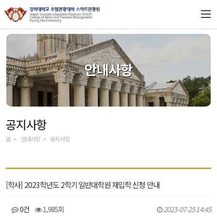
LOGIN
JOIN
ENGLISH
CHINESE
대학원
안내사항
교수 및 학생 소개
입학안내
공지사항
과정소개
홈
안내사항
공지사항
안내사항
BK21
[학사] 2023학년도 2학기 일반대학원 재입학 신청 안내
0건
1,985회
2023-07-25 14:45