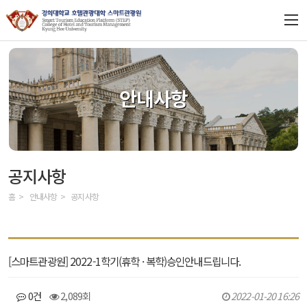
LOGIN
JOIN
ENGLISH
CHINESE
대학원
안내사항
교수 및 학생 소개
입학안내
공지사항
과정소개
홈
안내사항
공지사항
안내사항
BK21
[스마트관광원] 2022-1학기(휴학 · 복학)승인안내드립니다.
0건
2,089회
2022-01-20 16:26