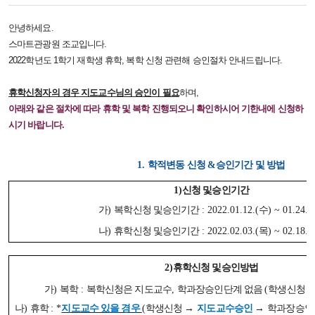
본문
안녕하세요.
스마트관광원 조교입니다.
2022학년도 1학기 재학생 휴학, 복학 신청 관련해 승인절차 안내드립니다.
휴학신청자의 경우 지도교수님의 승인이 필요
하며,
아래와 같은 절차에 따라 휴학 및 복학 진행되오니 확인하시어 기한내에 신청하
시기 바랍니다.
1.
학적변동 신청
&
승인기간 및 방법
1)
신청 및승인기간
가
)
복학신청 및승인기간
: 2022.01.12.(
수
) ~ 01.24.(
나
)
휴학신청 및승인기간
: 2022.02.03.(
목
) ~ 02.18.(
2)
휴학신청 및승인방법
가
)
복학
:
복학신청은 지도교수
,
학과장승인단계 없음
(
학생신청
나
)
휴학
: *
지도교수 있을 경우
(
학생신청
→
지도교수승인
→
학과장승